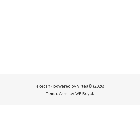
Håll mig inloggad
Registrera
Glömt lösenordet?
execan - powered by
Virtea
© (2026)
Temat Ashe av
WP Royal
.