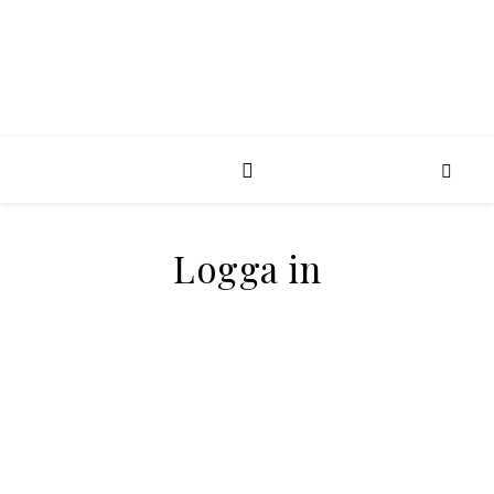
Logga in
Användarnamn eller e-post
Lösenord