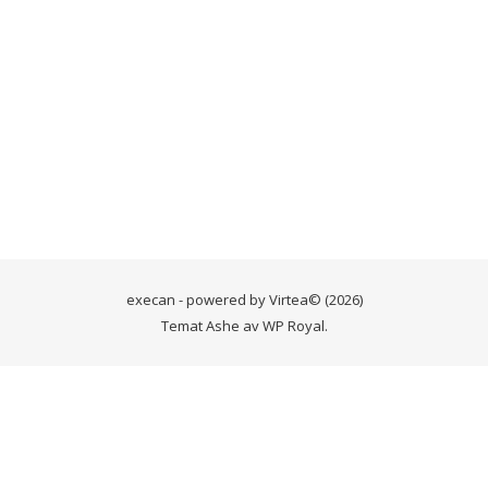
Håll mig inloggad
Registrera
Glömt lösenordet?
execan - powered by
Virtea
© (2026)
Temat Ashe av
WP Royal
.