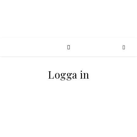
Logga in
Användarnamn eller e-post
Lösenord