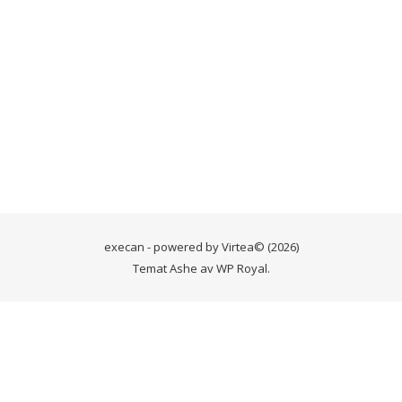
Håll mig inloggad
Registrera
Glömt lösenordet?
execan - powered by
Virtea
© (2026)
Temat Ashe av
WP Royal
.