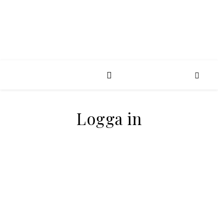
Logga in
Användarnamn eller e-post
Lösenord