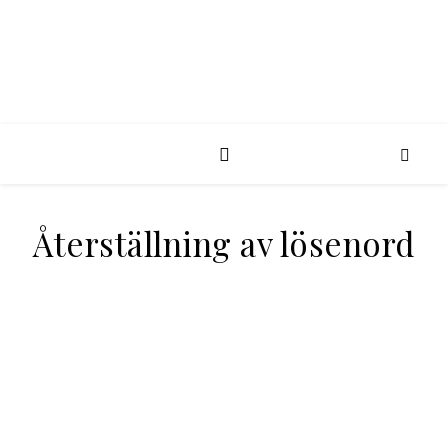
Återställning av lösenord
För att återställa ditt lösenord, ange din e-
postadress eller användarnamn nedan.